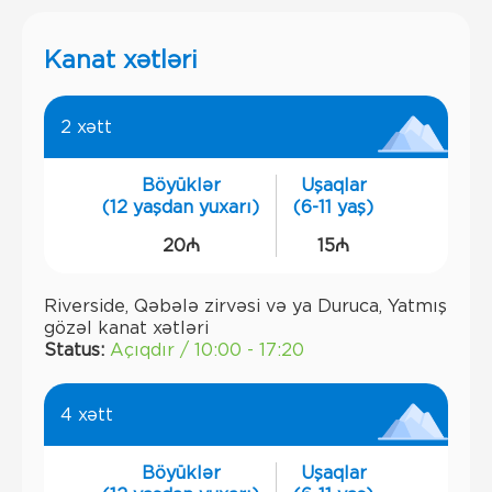
Kanat xətləri
2 xətt
Böyüklər
Uşaqlar
(12 yaşdan yuxarı)
(6-11 yaş)
20₼
15₼
Riverside, Qəbələ zirvəsi və ya Duruca, Yatmış
gözəl kanat xətləri
Status:
Açıqdır / 10:00 - 17:20
4 xətt
Böyüklər
Uşaqlar