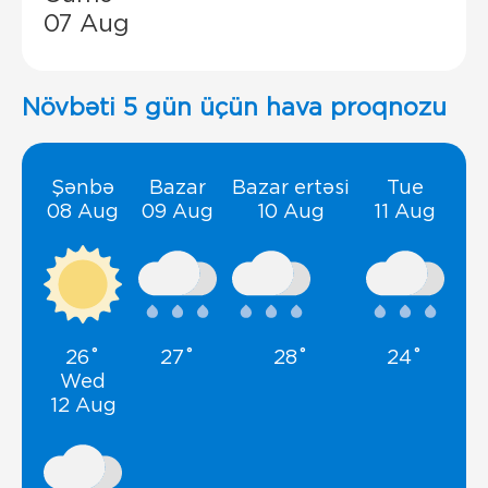
07 Aug
Növbəti 5 gün üçün hava proqnozu
Şənbə
Bazar
Bazar ertəsi
Tue
08 Aug
09 Aug
10 Aug
11 Aug
26˚
27˚
28˚
24˚
Wed
12 Aug