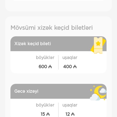
Mövsümi xizək keçid biletləri
Xizək keçid bileti
böyüklər
uşaqlar
600 ₼
400 ₼
Gecə xizəyi
böyüklər
uşaqlar
15 ₼
12 ₼