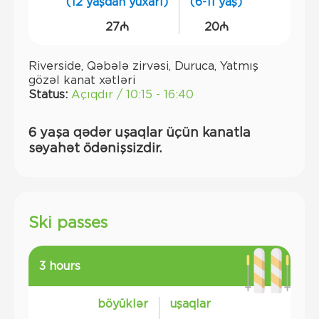
(12 yaşdan yuxarı)
(6-11 yaş)
27₼
20₼
Riverside, Qəbələ zirvəsi, Duruca, Yatmış
gözəl kanat xətləri
Status:
Açıqdır / 10:15 - 16:40
6 yaşa qədər uşaqlar üçün kanatla
səyahət ödənişsizdir.
Ski passes
3 hours
böyüklər
uşaqlar